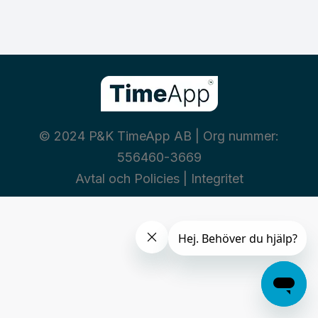
© 2024 P&K TimeApp AB | Org nummer:
556460-3669
Avtal och Policies
|
Integritet