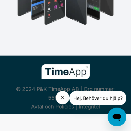
© 2024 P&K TimeApp AB | Org nummer:
556460-3669
Avtal och Policies
|
Integritet