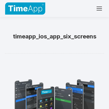
timeapp_ios_app_six_screens