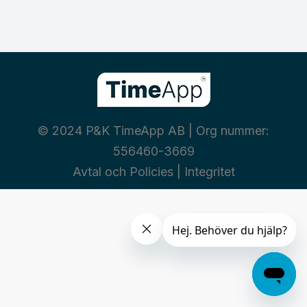
© 2024 P&K TimeApp AB | Org nummer:
556460-3669
Avtal och Policies
|
Integritet