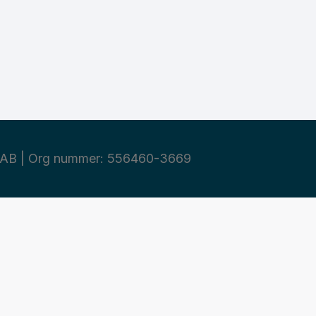
AB | Org nummer: 556460-3669