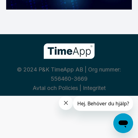
© 2024 P&K TimeApp AB | Org nummer:
556460-3669
Avtal och Policies
|
Integritet