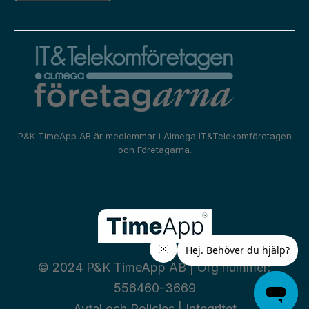
P&K TimeApp AB är medlemmar i
Almega IT&Telekomföretagen
och
Företagarna.
© 2024 P&K TimeApp AB | Org nummer:
556460-3669
Avtal och Policies
|
Integritet