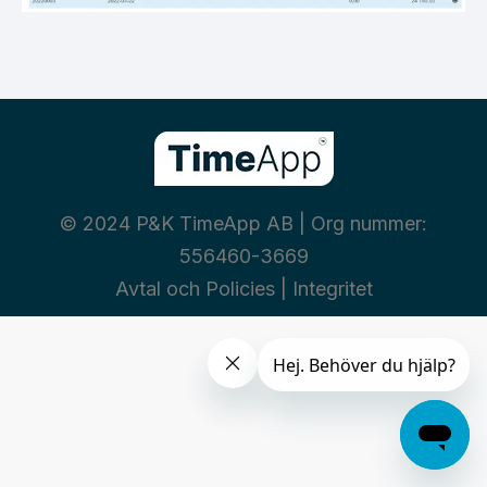
© 2024 P&K TimeApp AB | Org nummer:
556460-3669
Avtal och Policies
|
Integritet