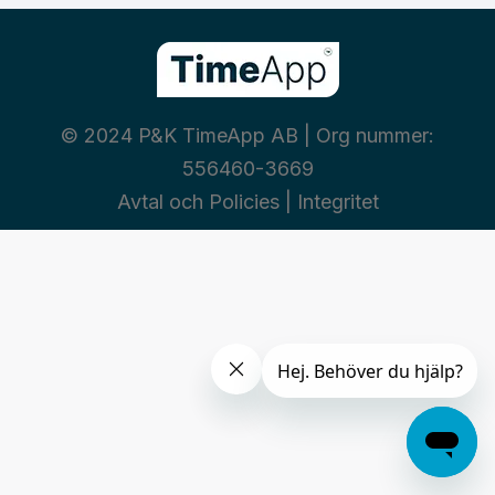
© 2024 P&K TimeApp AB | Org nummer:
556460-3669
Avtal och Policies
|
Integritet