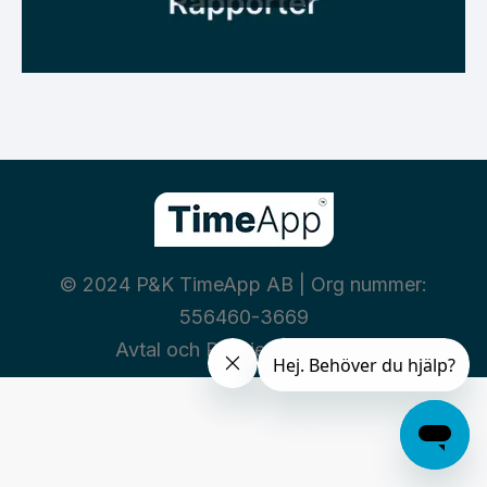
© 2024 P&K TimeApp AB | Org nummer:
556460-3669
Avtal och Policies
|
Integritet