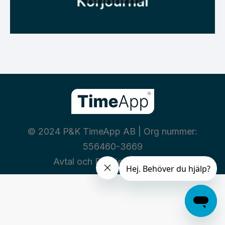
© 2024 P&K TimeApp AB | Org nummer:
556460-3669
Avtal och Policies
|
Integritet