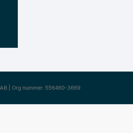
AB | Org nummer: 556460-3669