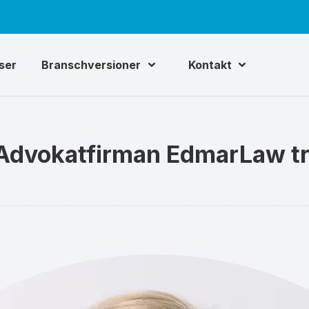
iser
Branschversioner
Kontakt
 Advokatfirman EdmarLaw t