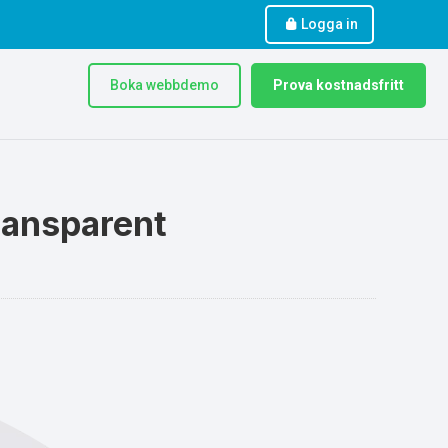
Logga in
Boka webbdemo
Prova kostnadsfritt
ransparent