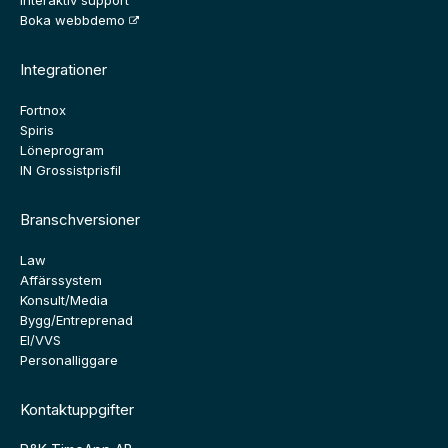
Interaktiv support
Boka webbdemo
Integrationer
Fortnox
Spiris
Löneprogram
IN Grossistprisfil
Branschversioner
Law
Affärssystem
Konsult/Media
Bygg/Entreprenad
El/VVS
Personalliggare
Kontaktuppgifter