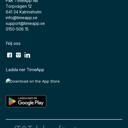
P&K TimeApp AB
Torpvägen 12
641 34 Katrineholm
info@timeapp.se
support@timeapp.se
0150-506 15
Följ oss
Ladda ner TimeApp