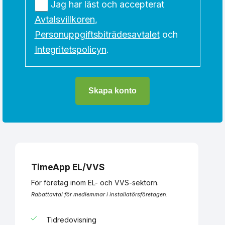
Jag har läst och accepterat
Avtalsvillkoren
,
Personuppgiftsbiträdesavtalet
och
Integritetspolicyn
.
Skapa konto
TimeApp EL/VVS
För företag inom EL- och VVS-sektorn.
Rabattavtal för medlemmar i installatörsföretagen.
Tidredovisning