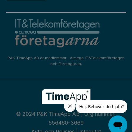
P&K TimeApp AB är medlemmar i
Almega IT&Telekomföretagen
och
Företagarna.
© 2024 P&K TimeApp AB | Org nummer:
556460-3669
Avtal och Policies
|
Integritet