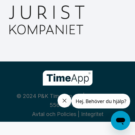
© 2024 P&K TimeApp AB | Org nummer:
556460-3669
Avtal och Policies
|
Integritet