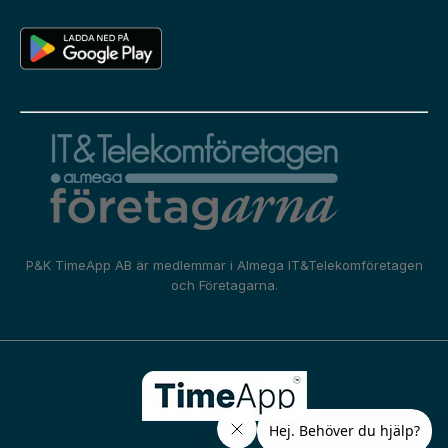
P&K TimeApp AB är medlemmar i
Almega IT&Telekomföretagen
och
Företagarna.