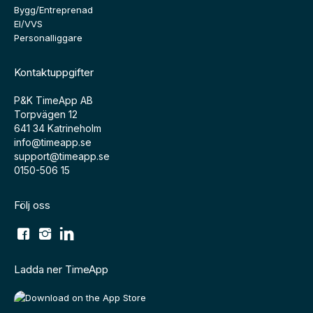
Bygg/Entreprenad
El/VVS
Personalliggare
Kontaktuppgifter
P&K TimeApp AB
Torpvägen 12
641 34 Katrineholm
info@timeapp.se
support@timeapp.se
0150-506 15
Följ oss
Ladda ner TimeApp