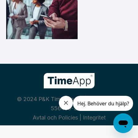
© 2024 P&K TimeApp AB | Org nummer:
556460-3669
Avtal och Policies
|
Integritet