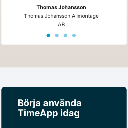
n
Thomas Johansson
Thomas Johansson Allmontage
AB
rg
Börja använda
TimeApp idag