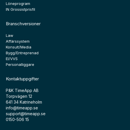
Löneprogram
IN Grossistprisfil
Branschversioner
Law
Affärssystem
Konsult/Media
Bygg/Entreprenad
El/VVS
Personalliggare
Kontaktuppgifter
P&K TimeApp AB
Torpvägen 12
641 34 Katrineholm
info@timeapp.se
support@timeapp.se
0150-506 15