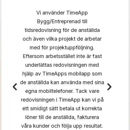
Vi använder TimeApp
Bygg/Entreprenad till
tidsredovisning för de anställda
Vi ä
och även vilka projekt de arbetar
har 
med för projektuppföljning.
ar
Eftersom arbetsstället inte är fast
kons
underlättas redovisningen med
ar
ett
hjälp av TimeApps mobilapp som
l
tid
de anställda kan använda med sina
s
ett 
egna mobiltelefoner. Tack vare
id
väl
redovisningen i TimeApp kan vi på
rig
nya 
ett smidigt sätt betala ut korrekta
st
ut r
löner till de anställda, fakturera
än
våra kunder och följa upp resultat.