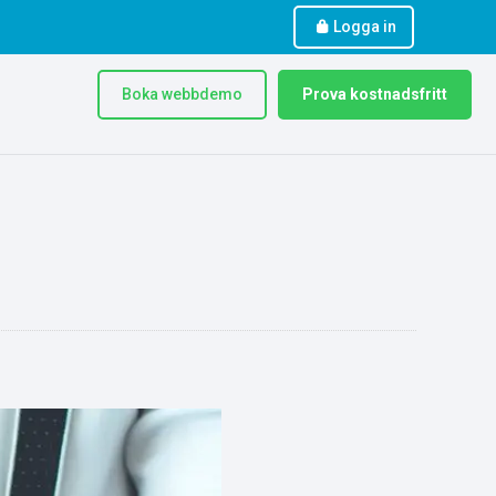
Logga in
Boka webbdemo
Prova kostnadsfritt