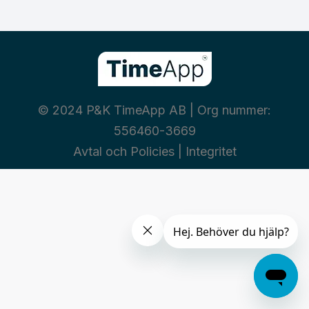
© 2024 P&K TimeApp AB | Org nummer:
556460-3669
Avtal och Policies
|
Integritet