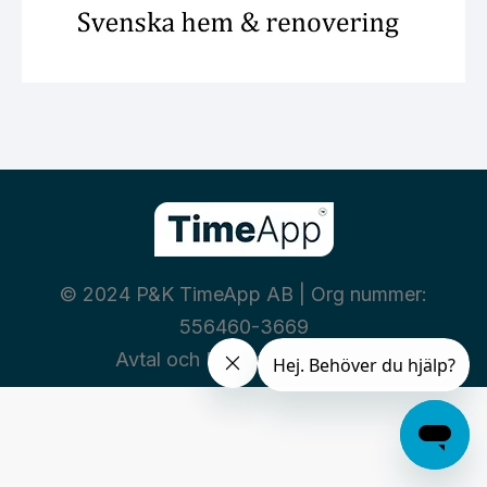
© 2024 P&K TimeApp AB | Org nummer:
556460-3669
Avtal och Policies
|
Integritet