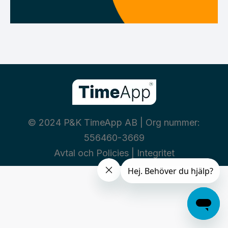
© 2024 P&K TimeApp AB | Org nummer:
556460-3669
Avtal och Policies
|
Integritet