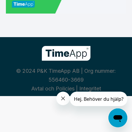
© 2024 P&K TimeApp AB | Org nummer:
556460-3669
Avtal och Policies
|
Integritet